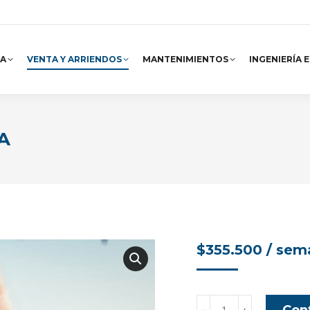
A
VENTA Y ARRIENDOS
MANTENIMIENTOS
INGENIERÍA 
VA
$
355.500
/ sem
Plan