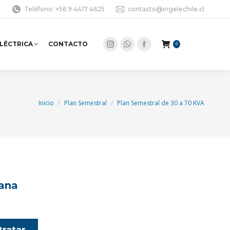
Teléfono: +56 9 4417 4625
contacto@ingelechile.cl
ELÉCTRICA
CONTACTO
0
Instagram
Whatsapp
Facebook
page
page
page
opens
opens
opens
in
in
in
Estás aquí:
Inicio
Plan Semestral
Plan Semestral de 30 a 70 KVA
new
new
new
window
window
window
ana