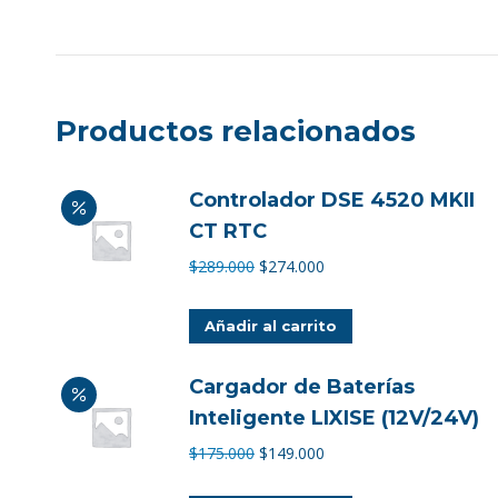
Productos relacionados
Controlador DSE 4520 MKII
CT RTC
El
El
$
289.000
$
274.000
precio
precio
original
actual
Añadir al carrito
era:
es:
$289.000.
$274.000.
Cargador de Baterías
Inteligente LIXISE (12V/24V)
El
El
$
175.000
$
149.000
precio
precio