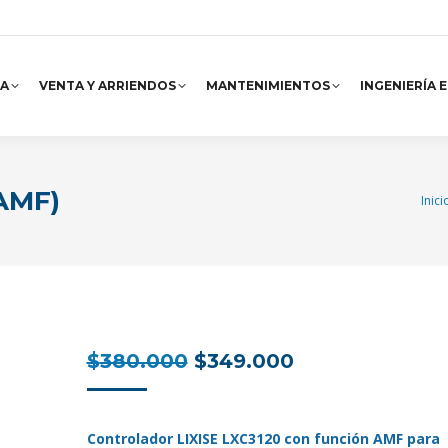
A
VENTA Y ARRIENDOS
MANTENIMIENTOS
INGENIERÍA 
(AMF)
Está
Inici
El
El
$
380.000
$
349.000
precio
precio
original
actual
Controlador LIXISE LXC3120 con función AMF para