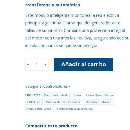
era:
es:
transferencia automática.
$380.000.
$349.000.
Este módulo inteligente monitorea la red eléctrica
principal y gestiona el arranque del generador ante
fallas de suministro. Combina una protección integral
del motor con una interfaz intuitiva, asegurando que su
instalación nunca se quede sin energía.
Controlador
Añadir al carrito
﹣
﹢
LIXISE
LXC3120
(AMF)
Categoría:
Controladores
cantidad
Etiquetas:
Controlador AMF
Lixise
Lixise Smart Genset
LXC3120
Módulo de transferencia
Monitoreo trifásico
Repuestos Lixise
Transferencia automática
Compartir este producto