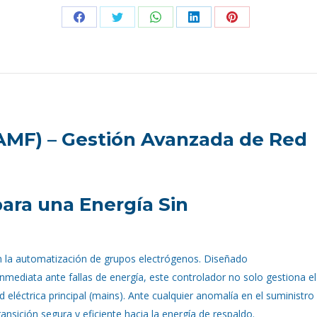
Share
Share
Share
Share
Share
on
on
on
on
on
Facebook
X
WhatsApp
LinkedIn
Pinterest
(AMF) – Gestión Avanzada de Red
ara una Energía Sin
n la automatización de grupos electrógenos. Diseñado
mediata ante fallas de energía, este controlador no solo gestiona el
eléctrica principal (mains). Ante cualquier anomalía en el suministro
ansición segura y eficiente hacia la energía de respaldo.