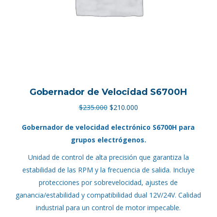
Gobernador de Velocidad S6700H
El
El
$
235.000
$
210.000
precio
precio
Gobernador de velocidad electrónico S6700H para
original
actual
grupos electrógenos.
era:
es:
Unidad de control de alta precisión que garantiza la
$235.000.
$210.000.
estabilidad de las RPM y la frecuencia de salida. Incluye
protecciones por sobrevelocidad, ajustes de
ganancia/estabilidad y compatibilidad dual 12V/24V. Calidad
industrial para un control de motor impecable.