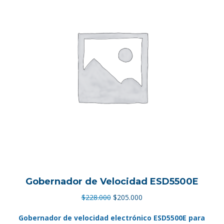
Gobernador de Velocidad ESD5500E
El
El
$
228.000
$
205.000
precio
precio
Gobernador de velocidad electrónico ESD5500E para
original
actual