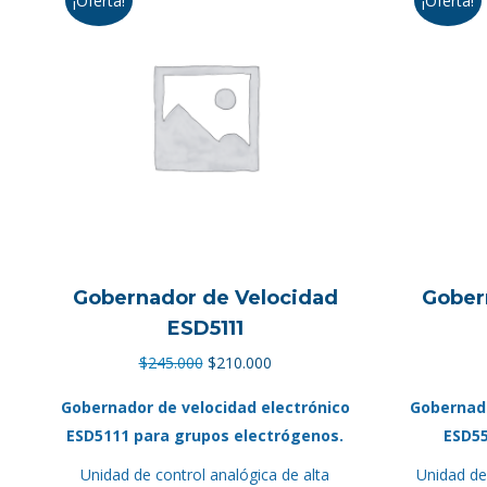
¡Oferta!
¡Oferta!
Gobernador de Velocidad
Gober
ESD5111
El
El
$
245.000
$
210.000
precio
precio
Gobernador de velocidad electrónico
Gobernado
original
actual
ESD5111 para grupos electrógenos.
ESD55
era:
es:
Unidad de control analógica de alta
$245.000.
$210.000.
Unidad de 