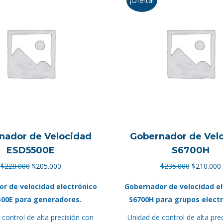
¡Oferta!
nador de Velocidad
Gobernador de Vel
ESD5500E
S6700H
El
El
El
E
$
228.000
$
205.000
$
235.000
$
210.000
precio
precio
precio
r de velocidad electrónico
Gobernador de velocidad el
original
actual
original
00E para generadores.
S6700H para grupos elect
era:
es:
era:
control de alta precisión con
$228.000.
$205.000.
Unidad de control de alta pre
$235.000.