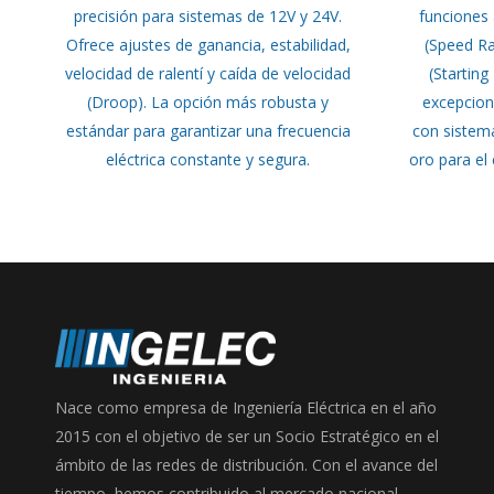
precisión para sistemas de 12V y 24V.
funciones
Ofrece ajustes de ganancia, estabilidad,
(Speed Ra
velocidad de ralentí y caída de velocidad
(Starting
(Droop). La opción más robusta y
excepcion
estándar para garantizar una frecuencia
con sistema
eléctrica constante y segura.
oro para el 
Nace como empresa de Ingeniería Eléctrica en el año
2015 con el objetivo de ser un Socio Estratégico en el
ámbito de las redes de distribución. Con el avance del
tiempo, hemos contribuido al mercado nacional