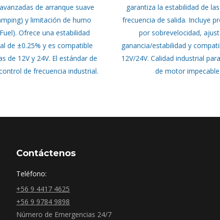
 avanzadas de arranque suave
garantiza la estabilidad de la
mping) y limitación de humo
frecuencia de salida. Incluye p
 Fuel). Ofrece una estabilidad
por sobrevelocidad, ajus
al de ±0.25% y es compatible
ganancia/estabilidad y compatib
s de 12V y 24V. El estándar de
12V/24V. Calidad industrial par
control de frecuencia industrial.
de motor impecable
Contáctenos
Teléfono:
+56 9 4417 4625
+56 9 9784 9898
Número de Emergencias 24/7