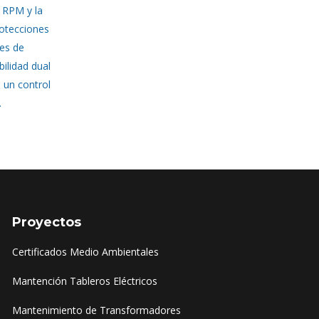
s RPM y la
rotecciones
tes de
ilidad dual
a un control
.
Proyectos
Certificados Medio Ambientales
Mantención Tableros Eléctricos
Mantenimiento de Transformadores