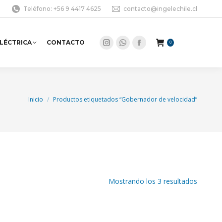
Teléfono: +56 9 4417 4625
contacto@ingelechile.cl
ELÉCTRICA
CONTACTO
0
Instagram
Whatsapp
Facebook
page
page
page
opens
opens
opens
in
in
in
Estás aquí:
Inicio
Productos etiquetados “Gobernador de velocidad”
new
new
new
window
window
window
Mostrando los 3 resultados