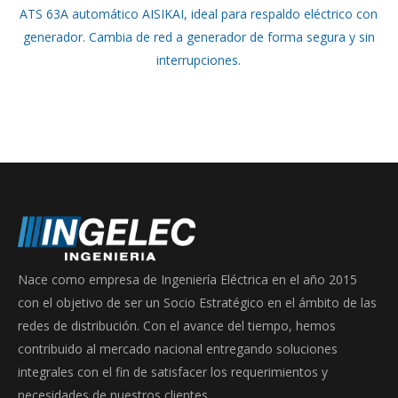
ATS 63A automático AISIKAI, ideal para respaldo eléctrico con
original
actual
generador. Cambia de red a generador de forma segura y sin
era:
es:
interrupciones.
$245.000.
$198.000.
Nace como empresa de Ingeniería Eléctrica en el año 2015
con el objetivo de ser un Socio Estratégico en el ámbito de las
redes de distribución. Con el avance del tiempo, hemos
contribuido al mercado nacional entregando soluciones
integrales con el fin de satisfacer los requerimientos y
necesidades de nuestros clientes.