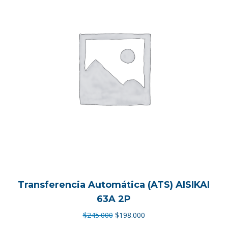
Transferencia Automática (ATS) AISIKAI
63A 2P
El
El
$
245.000
$
198.000
precio
precio