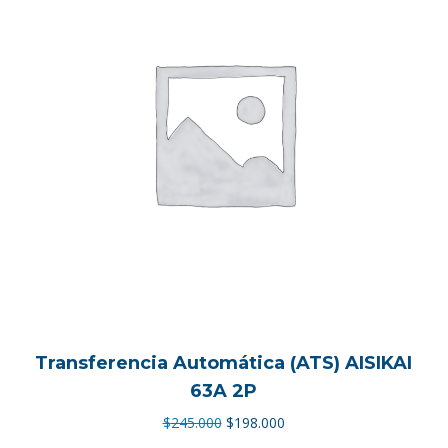
Transferencia Automática (ATS) AISIKAI
63A 2P
El
El
$
245.000
$
198.000
precio
precio