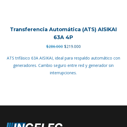
Transferencia Automática (ATS) AISIKAI
63A 4P
El
El
$
286.000
$
219.000
precio
precio
ATS trifásico 63A AISIKAI, ideal para respaldo automático con
original
actual
generadores. Cambio seguro entre red y generador sin
era:
es:
interrupciones.
$286.000.
$219.000.