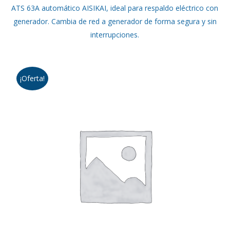
ATS 63A automático AISIKAI, ideal para respaldo eléctrico con
original
actual
generador. Cambia de red a generador de forma segura y sin
era:
es:
interrupciones.
$245.000.
$198.000.
¡Oferta!