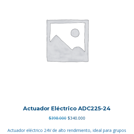
Actuador Eléctrico ADC225-24
El
El
$
398.000
$
340.000
precio
precio
Actuador eléctrico 24V de alto rendimiento, ideal para grupos
original
actual