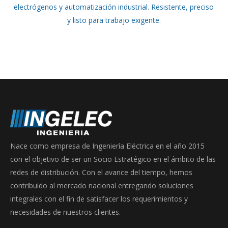
electrógenos y automatización industrial. Resistente, preciso
era:
es:
y listo para trabajo exigente.
$398.000.
$340.000.
Nace como empresa de Ingeniería Eléctrica en el año 2015
con el objetivo de ser un Socio Estratégico en el ámbito de las
redes de distribución. Con el avance del tiempo, hemos
contribuido al mercado nacional entregando soluciones
integrales con el fin de satisfacer los requerimientos y
necesidades de nuestros clientes.