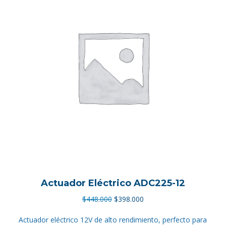
Actuador Eléctrico ADC225-12
El
El
$
448.000
$
398.000
precio
precio
Actuador eléctrico 12V de alto rendimiento, perfecto para
original
actual