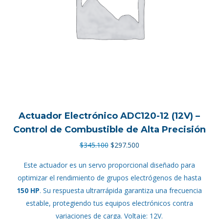
Actuador Electrónico ADC120-12 (12V) –
Control de Combustible de Alta Precisión
El
El
$
345.100
$
297.500
precio
precio
Este actuador es un servo proporcional diseñado para
original
actual
optimizar el rendimiento de grupos electrógenos de hasta
era:
es:
150 HP
. Su respuesta ultrarrápida garantiza una frecuencia
$345.100.
$297.500.
estable, protegiendo tus equipos electrónicos contra
variaciones de carga. Voltaje: 12V.