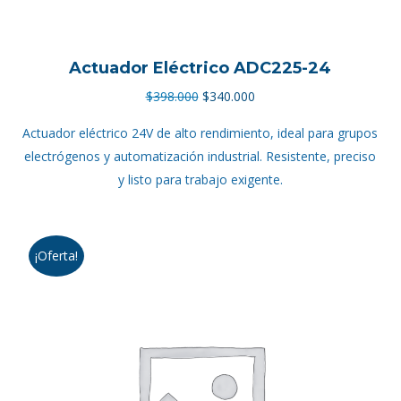
Actuador Eléctrico ADC225-24
El
El
$
398.000
$
340.000
precio
precio
Actuador eléctrico 24V de alto rendimiento, ideal para grupos
original
actual
electrógenos y automatización industrial. Resistente, preciso
era:
es:
y listo para trabajo exigente.
$398.000.
$340.000.
¡Oferta!