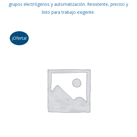
grupos electrógenos y automatización. Resistente, preciso y
era:
es:
listo para trabajo exigente.
$448.000.
$398.000.
¡Oferta!